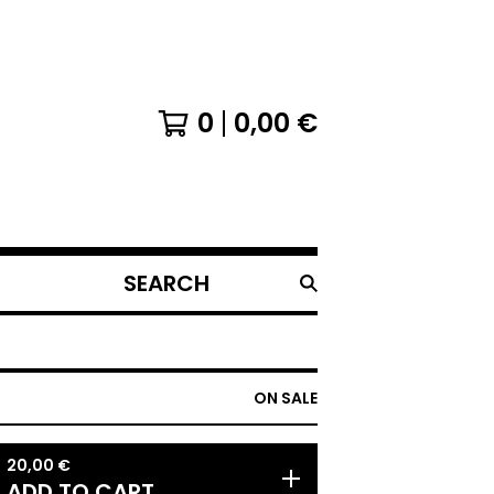
0
0,00
€
SEARCH
PRODUCTS
ON SALE
20,00
€
ADD TO CART