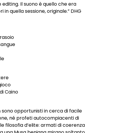
 editing. Il suono è quello che era
i in quella sessione, originale.” DHG
 rasoio
 sangue
ole
tere
ioco
di Caino
 sono opportunisti in cerca di facile
ne, né profeti autocompiacenti di
e filosofia d’elite: armati di coerenza
da una Musa benigna mirano soltanto