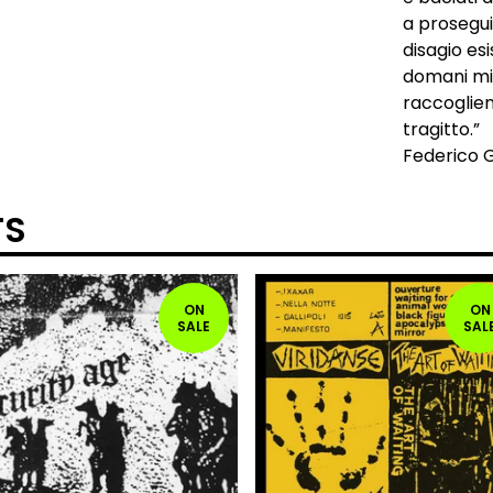
a proseguir
disagio es
domani mig
raccoglien
tragitto.”
Federico G
TS
ON
ON
SALE
SAL