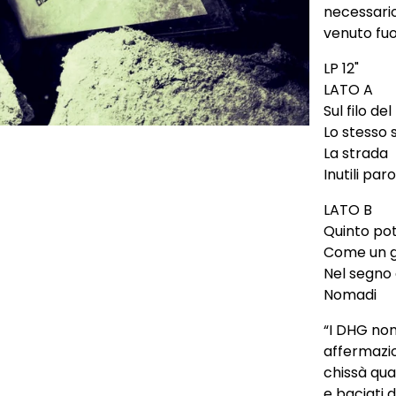
necessario
venuto fuor
LP 12"
LATO A
Sul filo del
Lo stesso
La strada
Inutili par
LATO B
Quinto po
Come un g
Nel segno 
Nomadi
“I DHG non
affermazio
chissà qual
e baciati 