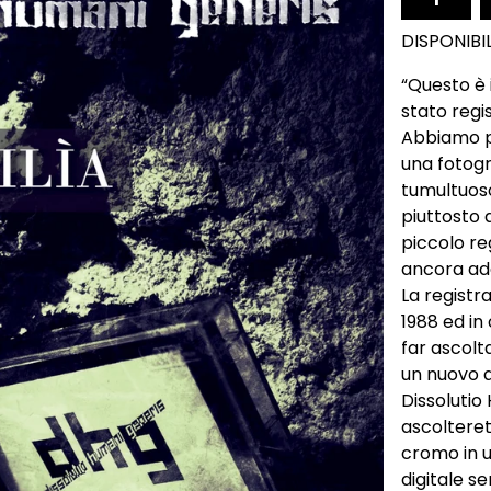
DISPONIBI
“Questo è 
stato regi
Abbiamo p
una fotogr
tumultuoso
piuttosto 
piccolo re
ancora ade
La registr
1988 ed in
far ascolt
un nuovo 
Dissolutio
ascolteret
cromo in u
digitale se